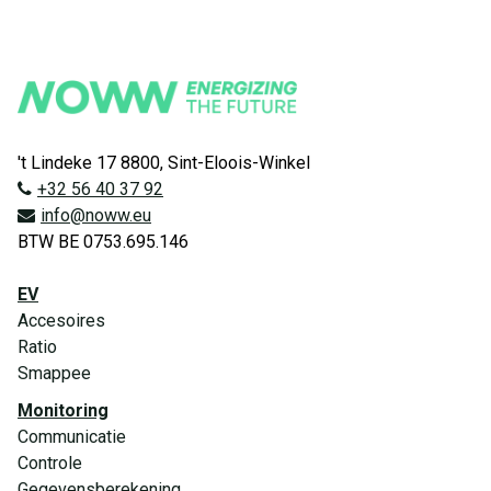
't Lindeke 17 8800, Sint-Eloois-Winkel
+32 56 40 37 92
info@noww.eu
BTW BE 0753.695.146
EV
Accesoires
Ratio
Smappee
Monitoring
Communicatie
Controle
Gegevensberekening