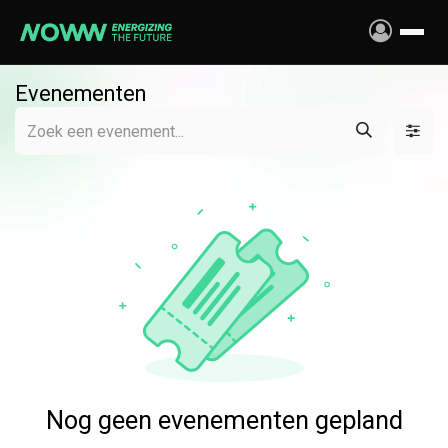
Overslaan naar inhoud
Evenementen
Nog geen evenementen gepland