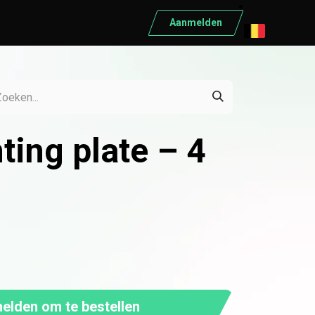
Aanmelden
ELEKTRISCH MATERIAAL
Elektrisch materiaal
Automaten
ing plate – 4
Differentieelschakelaars
Kabels
Kasten
Conduct
Ratio
Schneider
Bekijk alle producten
lden om te bestellen