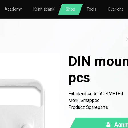
Academy
Kennisbank
Shop
Tools
Over ons
TORING
SOLAR
HVAC
nsberekening
Zonnepanelen
Nibe
nsmeting
Omvormers
Atlantic
DIN mount
icatie
Bevestigingsmateriaal
le
Thuisbatterijen
pcs
Fabrikant code: AC-IMPD-4
Merk
:
Smappee
o
Atlantic
Avasco
Huawei
Nibe
NOWW
Product
:
Spareparts
Aanme