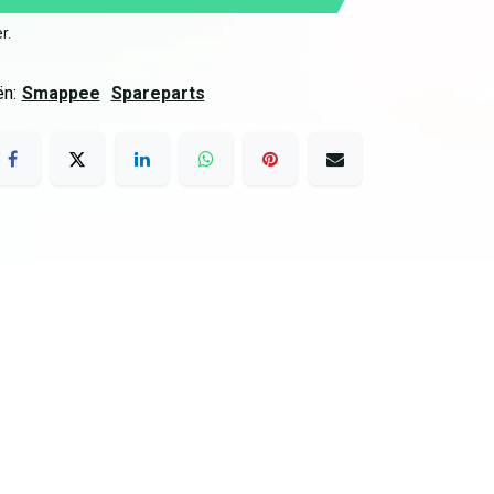
er
.
n:
Smappee
Spareparts