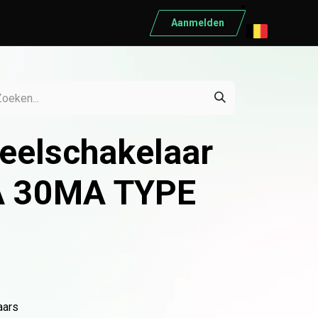
Aanmelden
ELEKTRISCH MATERIAAL
Elektrisch materiaal
Automaten
ieelschakelaar
Differentieelschakelaars
Kabels
A 30MA TYPE
Kasten
Conduct
Ratio
Schneider
Bekijk alle producten
aars