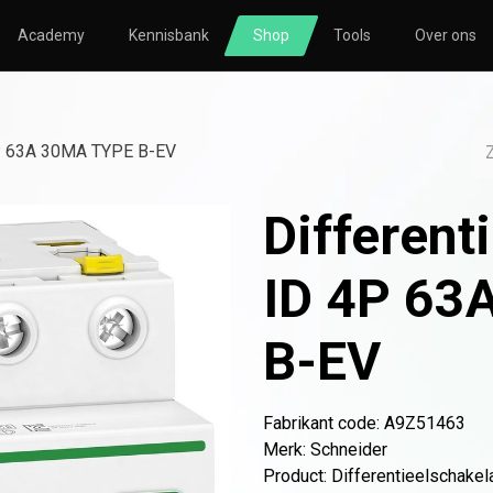
Academy
Kennisbank
Shop
Tools
Over ons
TORING
SOLAR
HVAC
nsberekening
Zonnepanelen
Nibe
4P 63A 30MA TYPE B-EV
nsmeting
Omvormers
Atlantic
Different
icatie
Bevestigingsmateriaal
le
Thuisbatterijen
ID 4P 63
B-EV
o
Atlantic
Avasco
Huawei
Nibe
NOWW
Fabrikant code: A9Z51463
Merk
:
Schneider
Product
:
Differentieelschakel