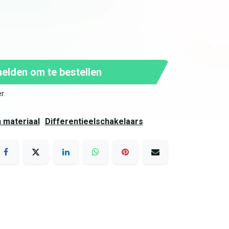
lden om te bestellen
er
.
h materiaal
Differentieelschakelaars