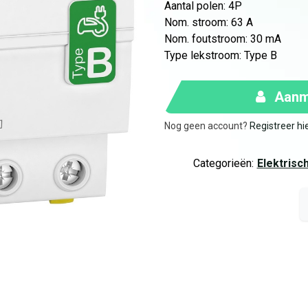
Aantal polen
:
4P
Nom. stroom
:
63 A
Nom. foutstroom
:
30 mA
Type lekstroom
:
Type B
Aanme
Nog geen account?
Registreer hi
Categorieën:
Elektrisc