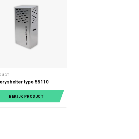
DUCT
teryshelter type 55110
BEKIJK PRODUCT