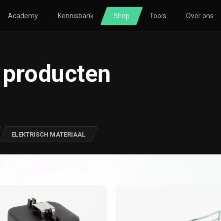
Academy
Kennisbank
Shop
Tools
Over ons
TORING
SOLAR
HVAC
 producten
nsberekening
Zonnepanelen
Nibe
nsmeting
Omvormers
Atlantic
icatie
Bevestigingsmateriaal
le
Thuisbatterijen
ELEKTRISCH MATERIAAL
o
Atlantic
Avasco
Huawei
Nibe
NOWW