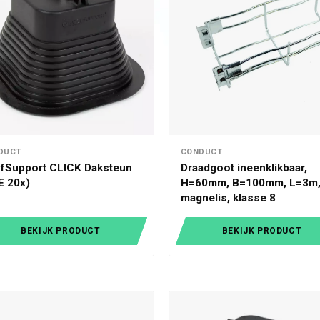
DUCT
CONDUCT
fSupport CLICK Daksteun
Draadgoot ineenklikbaar,
E 20x)
H=60mm, B=100mm, L=3m
magnelis, klasse 8
BEKIJK PRODUCT
BEKIJK PRODUCT