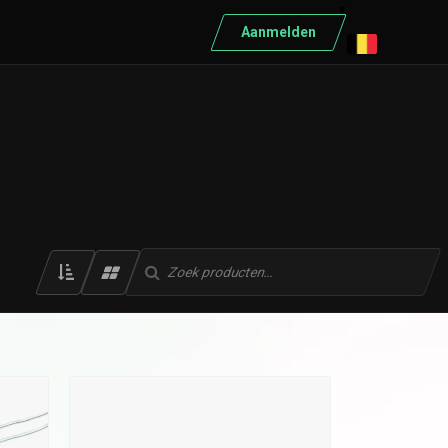
Aanmelden
ELEKTRISCH MATERIAAL
Elektrisch materiaal
Automaten
Differentieelschakelaars
Kabels
Kasten
Conduct
Ratio
Schneider
Bekijk alle producten