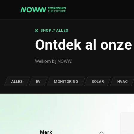
Overslaan naar inhoud
EV
MONI
SHOP // ALLES
Ontdek al onze
Laadpalen
Gegeve
Laadkabels
Gegeve
Accessoires
Commun
Welkom bij NOWW.
Contro
ALLES
EV
MONITORING
SOLAR
HVAC
MERKEN
Smappee
Buderus
Winaic
239 producten beschikbaar
Merk