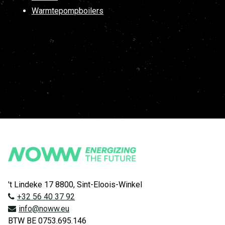
Warmtepompboilers
't Lindeke 17 8800, Sint-Eloois-Winkel
+32 56 40 37 92
info@noww.eu
BTW BE 0753.695.146