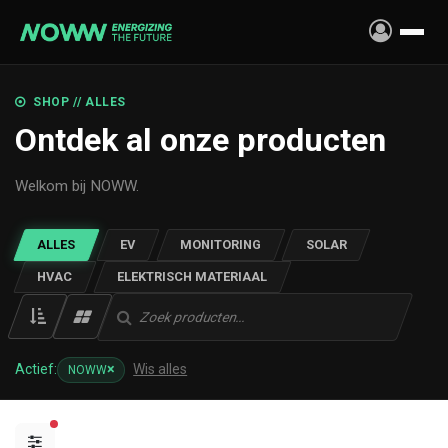
Overslaan naar inhoud
SHOP // ALLES
Ontdek al onze producten
Welkom bij NOWW.
ALLES
EV
MONITORING
SOLAR
HVAC
ELEKTRISCH MATERIAAL
×
Actief:
Wis alles
NOWW
actieve filters