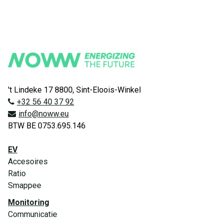
't Lindeke 17 8800, Sint-Eloois-Winkel
+32 56 40 37 92
info@noww.eu
BTW BE 0753.695.146
EV
Accesoires
Ratio
Smappee
Monitoring
Communicatie