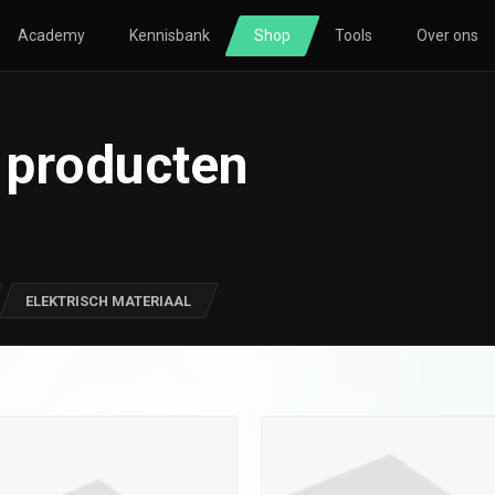
Academy
Kennisbank
Shop
Tools
Over ons
TORING
SOLAR
HVAC
 producten
nsberekening
Zonnepanelen
Nibe
nsmeting
Omvormers
Atlantic
icatie
Bevestigingsmateriaal
le
Thuisbatterijen
ELEKTRISCH MATERIAAL
o
Atlantic
Avasco
Huawei
Nibe
NOWW