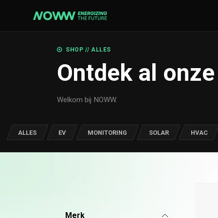
Overslaan naar inhoud
EV
MONI
SHOP // ALLES
Ontdek al onze
Laadpalen
Gegeve
Laadkabels
Gegeve
Accessoires
Commun
Welkom bij NOWW.
Contro
ALLES
EV
MONITORING
SOLAR
HVAC
MERKEN
Smappee
Buderus
Winaic
239 producten beschikbaar
Merk