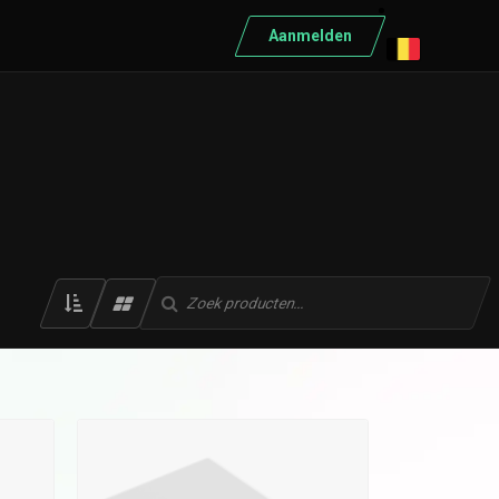
Aanmelden
ELEKTRISCH MATERIAAL
Elektrisch materiaal
Automaten
Differentieelschakelaars
Kabels
Kasten
Conduct
Ratio
Schneider
Bekijk alle producten