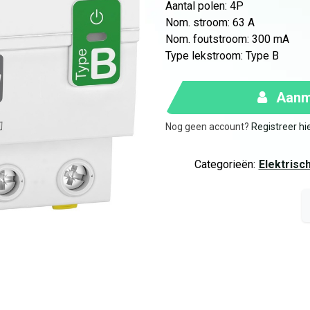
Aantal polen
:
4P
Nom. stroom
:
63 A
Nom. foutstroom
:
300 mA
Type lekstroom
:
Type B
Aanme
Nog geen account?
Registreer hi
Categorieën:
Elektrisc