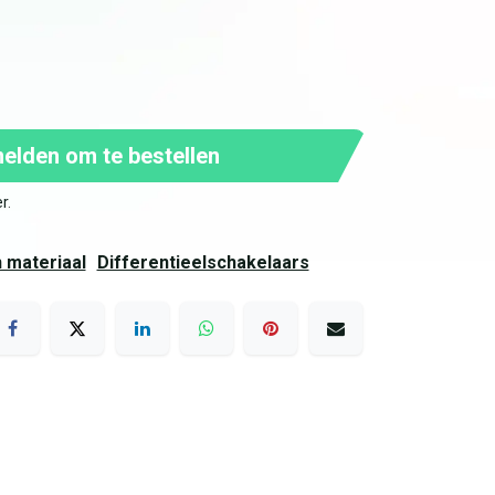
lden om te bestellen
er
.
h materiaal
Differentieelschakelaars