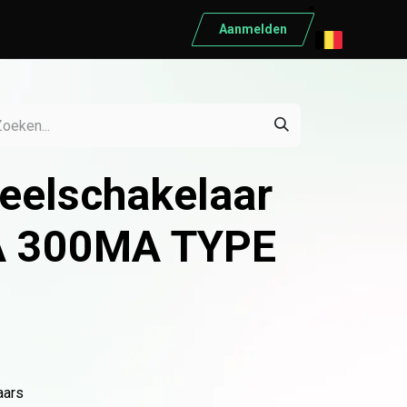
Aanmelden
ELEKTRISCH MATERIAAL
Elektrisch materiaal
Automaten
ieelschakelaar
Differentieelschakelaars
Kabels
A 300MA TYPE
Kasten
Conduct
Ratio
Schneider
Bekijk alle producten
aars