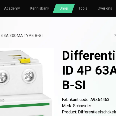
Academy
Kennisbank
Shop
Tools
Over ons
TORING
SOLAR
HVAC
nsberekening
Zonnepanelen
Nibe
4P 63A 300MA TYPE B-SI
nsmeting
Omvormers
Atlantic
Different
icatie
Bevestigingsmateriaal
le
Thuisbatterijen
ID 4P 63
B-SI
o
Atlantic
Avasco
Huawei
Nibe
NOWW
Fabrikant code: A9Z64463
Merk
:
Schneider
Product
:
Differentieelschakel