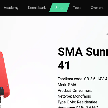
Academy
Kennisbank
Shop
Tools
Over ons
TORING
SOLAR
HVAC
nsberekening
Zonnepanelen
Nibe
nsmeting
Omvormers
Atlantic
SMA Sunn
icatie
Bevestigingsmateriaal
le
Thuisbatterijen
41
Fabrikant code: SB-3.6-1AV-4
Merk
:
SMA
o
Atlantic
Avasco
Huawei
Nibe
NOWW
Product
:
Omvormers
Nettype
:
Monofasig
Type OMV
:
Residentieel
Vermogen OMV
:
3.6 kVA