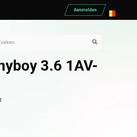
Aanmelden
ELEKTRISCH MATERIAAL
Elektrisch materiaal
Automaten
yboy 3.6 1AV-
Differentieelschakelaars
Kabels
Kasten
Conduct
1
Ratio
Schneider
Bekijk alle producten