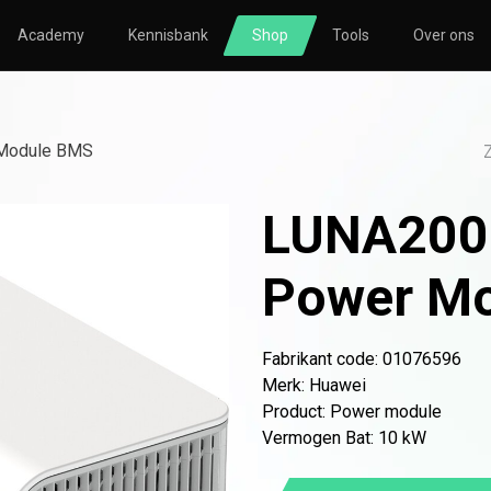
Academy
Kennisbank
Shop
Tools
Over ons
TORING
SOLAR
HVAC
nsberekening
Zonnepanelen
Nibe
Module BMS
nsmeting
Omvormers
Atlantic
LUNA200
icatie
Bevestigingsmateriaal
le
Thuisbatterijen
Power M
Fabrikant code: 01076596
Merk
:
Huawei
o
Atlantic
Avasco
Huawei
Nibe
NOWW
Product
:
Power module
Vermogen Bat
:
10 kW