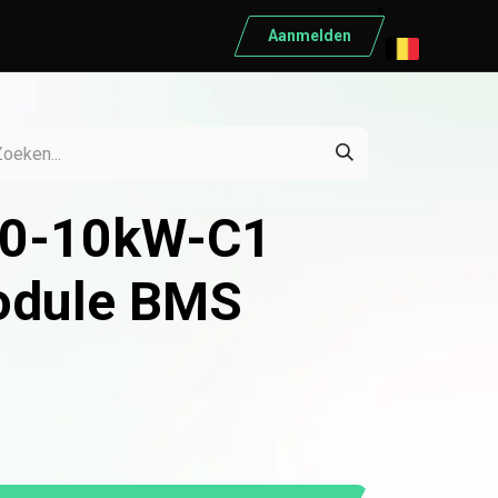
Aanmelden
ELEKTRISCH MATERIAAL
Elektrisch materiaal
Automaten
0-10kW-C1
Differentieelschakelaars
Kabels
odule BMS
Kasten
Conduct
Ratio
Schneider
Bekijk alle producten