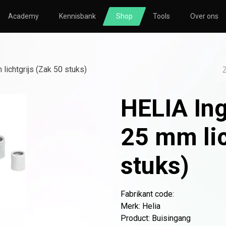
Academy
Kennisbank
Shop
Tools
Over ons
TORING
SOLAR
HVAC
nsberekening
Zonnepanelen
Nibe
lichtgrijs (Zak 50 stuks)
nsmeting
Omvormers
Atlantic
HELIA In
icatie
Bevestigingsmateriaal
le
Thuisbatterijen
25 mm lic
stuks)
o
Atlantic
Avasco
Huawei
Nibe
NOWW
Fabrikant code:
Merk
:
Helia
Product
:
Buisingang