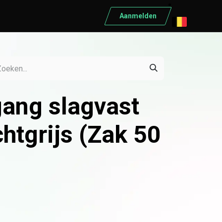
Aanmelden
ELEKTRISCH MATERIAAL
Elektrisch materiaal
Automaten
gang slagvast
Differentieelschakelaars
Kabels
htgrijs (Zak 50
Kasten
Conduct
Ratio
Schneider
Bekijk alle producten