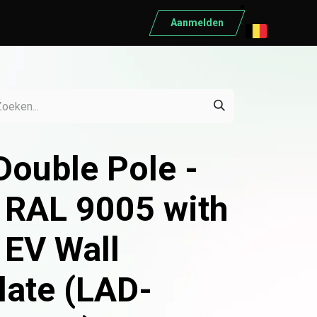
Aanmelden
ELEKTRISCH MATERIAAL
Elektrisch materiaal
Automaten
Differentieelschakelaars
Double Pole -
Kabels
Kasten
 RAL 9005 with
Conduct
EV Wall
Ratio
Schneider
late (LAD-
Bekijk alle producten