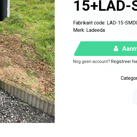
15+LAD-
Fabrikant code: LAD-15-SMD
Merk
:
Ladeeda
Aanme
Nog geen account?
Registreer hi
Categor