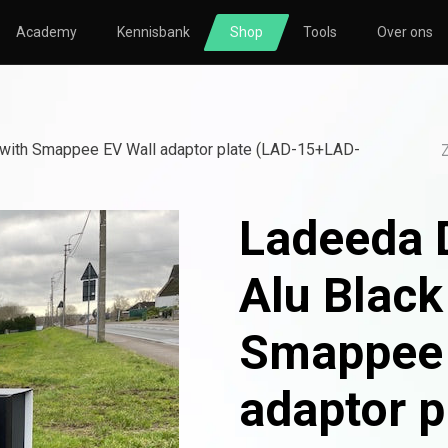
Academy
Kennisbank
Shop
Tools
Over ons
TORING
SOLAR
HVAC
nsberekening
Zonnepanelen
Nibe
 with Smappee EV Wall adaptor plate (LAD-15+LAD-
nsmeting
Omvormers
Atlantic
icatie
Bevestigingsmateriaal
Ladeeda 
le
Thuisbatterijen
Alu Black
Smappee 
o
Atlantic
Avasco
Huawei
Nibe
NOWW
adaptor p