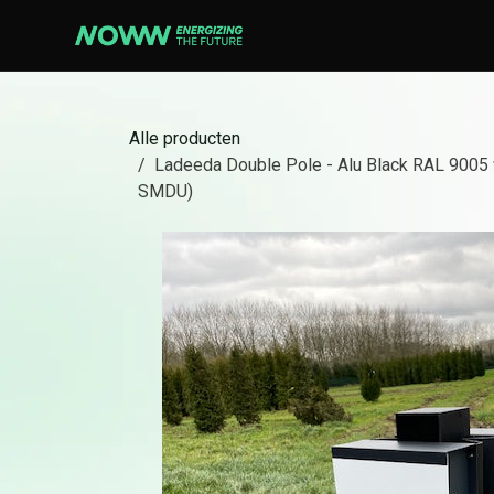
Overslaan naar inhoud
EV
MONI
Alle producten
Laadpalen
Gegeve
Ladeeda Double Pole - Alu Black RAL 9005
Laadkabels
Gegeve
SMDU)
Accessoires
Commun
Contro
MERKEN
Smappee
Buderus
Winaic
239 producten beschikbaar