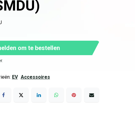
SMDU)
U
lden om te bestellen
er
.
ieën:
EV
Accessoires