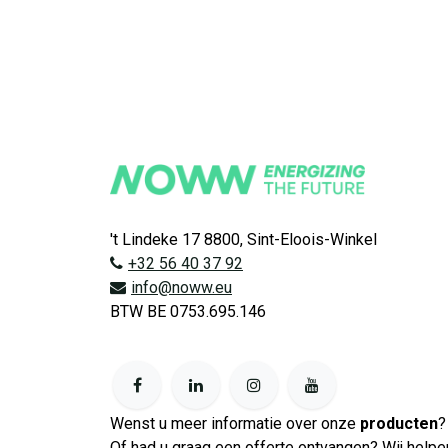
't Lindeke 17 8800, Sint-Eloois-Winkel
+32 56 40 37 92
info@noww.eu
BTW BE 0753.695.146
Wenst u meer informatie over onze
producten
?
Of had u graag een offerte ontvangen? Wij helpe