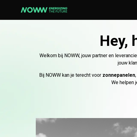
Overslaan naar inhoud
EV
MONI
Hey, 
Laadpalen
Gegeve
Laadkabels
Gegeve
Welkom bij NOWW, jouw partner en leverancier
Accessoires
Commun
jouw kla
Contro
Bij NOWW kan je terecht voor
zonnepanelen
We helpen j
MERKEN
Smappee
Buderus
Winaic
239 producten beschikbaar