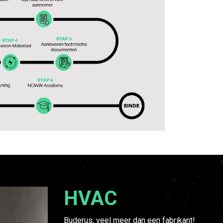
HVAC
Buderus, veel meer dan een fabrikant!