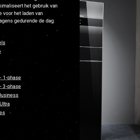
maliseert het gebruik van
 voor het laden van
wagens gedurende de dag.
els
e
-- 1-phase
-- 3-phase
Business
Ultra
es