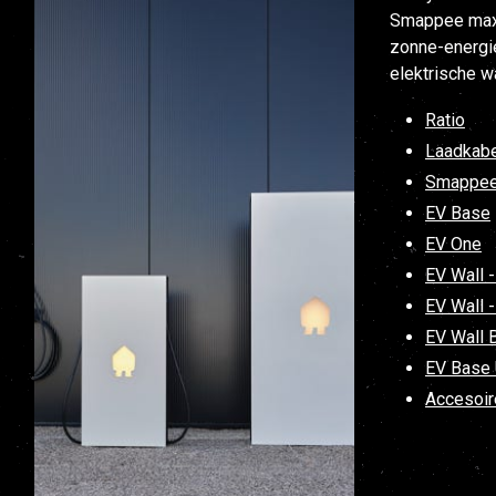
Smappee maxi
zonne-energie
elektrische 
Ratio
Laadkab
Smappe
EV Base
EV One
EV Wall 
EV Wall 
EV Wall 
EV Base 
Accesoir