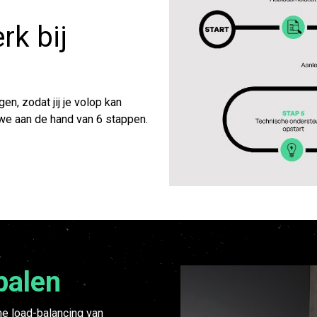
rk bij
en, zodat jij je volop kan
we aan de hand van 6 stappen. ​
palen
e load-balancing van