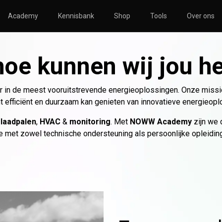
Academy
Kennisbank
Shop
Tools
Over ons
TORING
SOLAR
HVAC
hoe kunnen wij jou h
nsberekening
Zonnepanelen
Nibe
nsmeting
Omvormers
Atlantic
 in de meest vooruitstrevende energieoplossingen. Onze missie i
icatie
Bevestigingsmateriaal
nt efficiënt en duurzaam kan genieten van innovatieve energieopl
le
Thuisbatterijen
,
laadpalen
,
HVAC
&
monitoring
. Met
NOWW Academy
zijn we 
e met zowel technische ondersteuning als persoonlijke opleidin
o
Atlantic
Avasco
Huawei
Nibe
NOWW