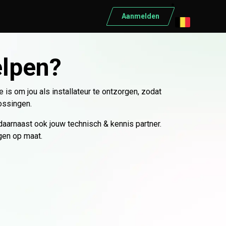
Aanmelden
ELEKTRISCH MATERIAAL
elpen?
Elektrisch materiaal
Automaten
s om jou als installateur te ontzorgen, zodat
Differentieelschakelaars
ossingen.
Kabels
daarnaast ook jouw technisch & kennis partner.
Kasten
gen op maat.
Conduct
Ratio
Schneider
Bekijk alle producten