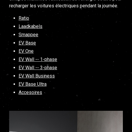
recharger les voitures électriques pendant la journée.
Ratio
Laadkabels
Smappee
EV Base
EV One
EV Wall -- 1-phase
EV Wall -- 3-phase
EV Wall Business
EV Base Ultra
Accesoires