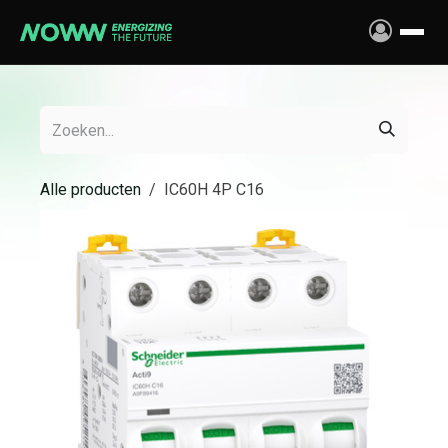
Overslaan naar inhoud
Alle producten
IC60H 4P C16